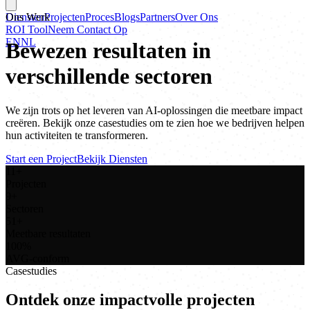
Diensten
Ons Werk
Projecten
Proces
Blogs
Partners
Over Ons
ROI Tool
Neem Contact Op
EN
NL
Bewezen resultaten in
verschillende sectoren
We zijn trots op het leveren van AI-oplossingen die meetbare impact
creëren. Bekijk onze casestudies om te zien hoe we bedrijven helpen
hun activiteiten te transformeren.
Start een Project
Bekijk Diensten
11+
Projecten
9+
Sectoren
51+
Meetbare resultaten
100%
AVG-conform
Casestudies
Ontdek onze impactvolle projecten