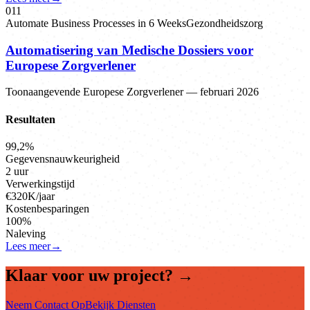
0
11
Automate Business Processes in 6 Weeks
Gezondheidszorg
Automatisering van Medische Dossiers voor
Europese Zorgverlener
Toonaangevende Europese Zorgverlener
—
februari 2026
Resultaten
99,2%
Gegevensnauwkeurigheid
2 uur
Verwerkingstijd
€320K/jaar
Kostenbesparingen
100%
Naleving
Lees meer
→
Klaar voor uw project?
→
Neem Contact Op
Bekijk Diensten