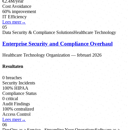
€2.4M/year
Cost Avoidance
60% improvement
IT Efficiency
Lees meer
→
0
5
Data Security & Compliance Solutions
Healthcare Technology
Enterprise Security and Compliance Overhaul
Healthcare Technology Organization
—
februari 2026
Resultaten
0 breaches
Security Incidents
100% HIPAA
Compliance Status
0 critical
Audit Findings
100% centralized
Access Control
Lees meer
→
0
6
DevOps as a Service - Streamline Your Operations
Software as a