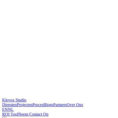
Klevox Studio
Diensten
Projecten
Proces
Blogs
Partners
Over Ons
EN
NL
ROI Tool
Neem Contact Op