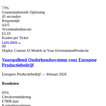
73%
Geautomatiseerde Oplossing
45 seconden
Responstijd
4,6/5
Tevredenheidsscore
€2,10
Kosten per Ticket
Lees meer
→
0
9
Deploy Custom AI Models in Your Environment
Productie
Voorspellend Onderhoudssysteem voor Europese
Productiebedrijf
Europees Productiebedrijf
—
februari 2026
Resultaten
65%
Uitvalvermindering
€780K/jaar
Kostenbesparingen