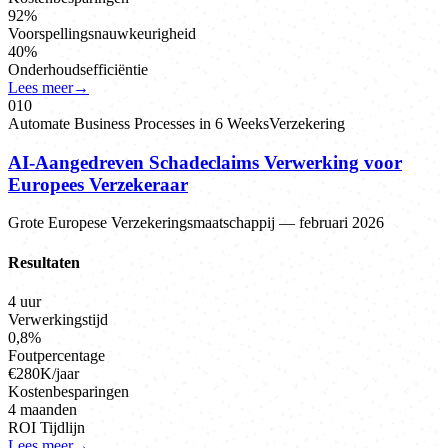
92%
Voorspellingsnauwkeurigheid
40%
Onderhoudsefficiëntie
Lees meer
→
0
10
Automate Business Processes in 6 Weeks
Verzekering
AI-Aangedreven Schadeclaims Verwerking voor
Europees Verzekeraar
Grote Europese Verzekeringsmaatschappij
—
februari 2026
Resultaten
4 uur
Verwerkingstijd
0,8%
Foutpercentage
€280K/jaar
Kostenbesparingen
4 maanden
ROI Tijdlijn
Lees meer
→